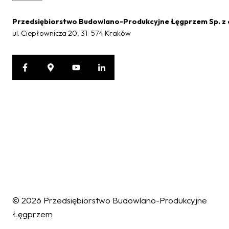
Przedsiębiorstwo Budowlano-Produkcyjne Łęgprzem Sp. z 
ul. Ciepłownicza 20, 31-574 Kraków
Ochrona danych osobowych
W związku z wejściem w życie z dniem 25.05.2018 r. Rozporządzeni
fizycznych w związku z przetwarzaniem danych osobowych, w naszej
Państwo zapoznać się pod adresem:
https://www.legprzem.com.
Korzystanie z naszych usług jest równoznaczne z akceptacją tyc
osobowych.
© 2026 Przedsiębiorstwo Budowlano-Produkcyjne
Pliki cookies
Łęgprzem
Ważne: nasza strona wykorzystuje pliki cookies.
Korzystanie z Witryny oznacza zgodę na wykorzystywanie plików coo