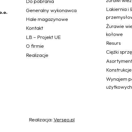
żurawi wie
Do pobrania
Lakiernia i
Generalny wykonawca
o.o.
przemysło
Hale magazynowe
Żurawie wie
Kontakt
kołowe
LB – Projekt UE
Resurs
O firmie
Ciężki sprz
Realizacje
Asortymen
Konstrukcje
Wynajem po
użytkowych
a Parlamentu Europejskiego i Rady (UE) 2016/679 w sprawie ochrony osób
 Spółce obowiązują standardy w zakresie polityki prywatności z którymi mogą
pl/informacje-prawne/.
h standardów oraz równoczesnym wyrażeniem zgody na przetwarzanie danych
Realizacja:
Verseo.pl
kie, z których niektóre mogą być już zapisane w folderze przeglądarki.