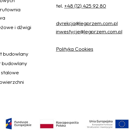
żowych
tel.
+48 (12) 425 92 80
 śrutownia
wa
dyrekcja@legprzem.com.pl
żowe i dźwigi
inwestycje@legprzem.com.pl
Polityka Cookies
ęt budowlany
t budowlany
 stalowe
wierzchni
Akceptuj wszystkie
Ustawienia