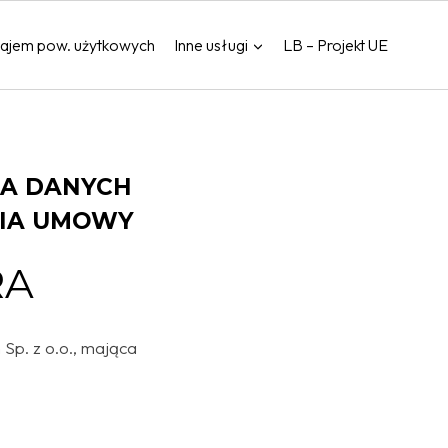
ajem pow. użytkowych
Inne usługi
LB – Projekt UE
IA DANYCH
IA UMOWY
RA
p. z o.o., mająca