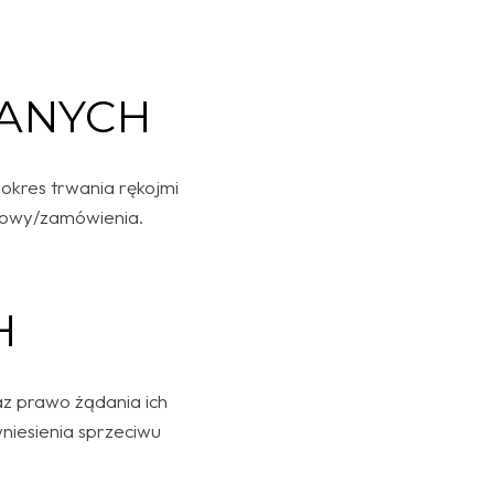
ANYCH
okres trwania rękojmi
umowy/zamówienia.
H
z prawo żądania ich
wniesienia sprzeciwu