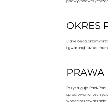
podwykonawczych/za
OKRES 
Dane będą przetwarzan
i gwarancji, aż do mo
PRAWA
Przysługuje Pani/Panu
sprostowania, usunięci
wobec przetwarzania.