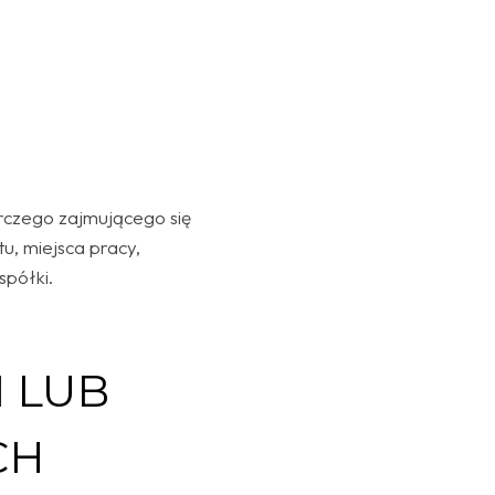
rczego zajmującego się
, miejsca pracy,
półki.
 LUB
CH