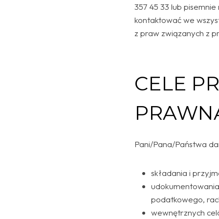
357 45 33 lub pisemnie
kontaktować we wszyst
z praw związanych z p
CELE P
PRAWN
Pani/Pana/Państwa da
składania i przyjm
udokumentowania z
podatkowego, ra
wewnętrznych celó