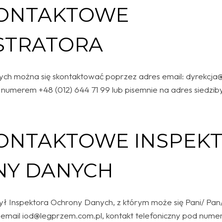
KONTAKTOWE
STRATORA
ych można się skontaktować poprzez adres email: dyrekcja
 numerem +48 (012) 644 71 99 lub pisemnie na adres siedziby
ONTAKTOWE INSPEK
Y DANYCH
ył Inspektora Ochrony Danych, z którym może się Pani/ Pa
email iod@legprzem.com.pl, kontakt telefoniczny pod nume