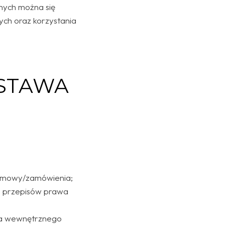
anych można się
ch oraz korzystania
DSTAWA
i umowy/zamówienia;
e przepisów prawa
nia wewnętrznego