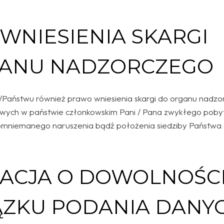
WNIESIENIA SKARGI
ANU NADZORCZEGO
/Państwu również prawo wniesienia skargi do organu nadzo
ych w państwie członkowskim Pani / Pana zwykłego pobytu
omniemanego naruszenia bądź położenia siedziby Państwa s
ACJA O DOWOLNOŚCI
ZKU PODANIA DANY