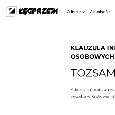
Przejdź
do
O firmie
Aktualności
treści
KLAUZULA I
OSOBOWYCH 
TOŻSAM
Administratorem danyc
siedzibę w Krakowie (31