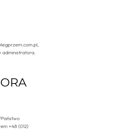
@legprzem.com.pl,
 administratora.
TORA
n/Państwo
rem +48 (012)