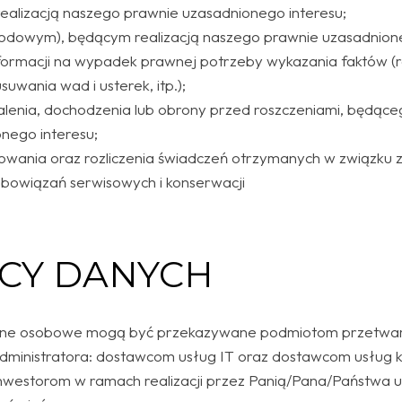
realizacją naszego prawnie uzasadnionego interesu;
odowym), będącym realizacją naszego prawnie uzasadnione
formacji na wypadek prawnej potrzeby wykazania faktów (
usuwania wad i usterek, itp.);
lenia, dochodzenia lub obrony przed roszczeniami, będące
nego interesu;
wania oraz rozliczenia świadczeń otrzymanych w związku z
bowiązań serwisowych i konserwacji
CY DANYCH
ane osobowe mogą być przekazywane podmiotom przetwa
administratora: dostawcom usług IT oraz dostawcom usłu
westorom w ramach realizacji przez Panią/Pana/Państwa