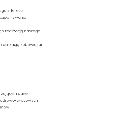
go interesu
rozpatrywania
go realizacją naszego
 realizacją zobowiązań
rzającym dane
g kadrowo-płacowych
 umów