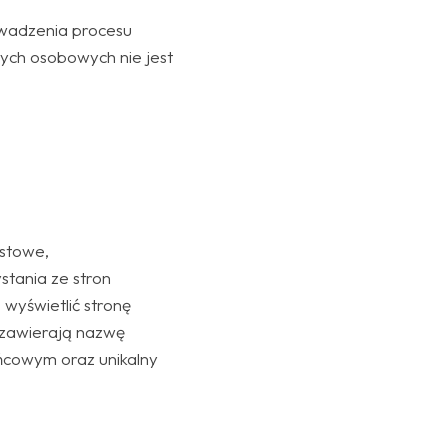
owadzenia procesu
ych osobowych nie jest
kstowe,
tania ze stron
 wyświetlić stronę
 zawierają nazwę
ońcowym oraz unikalny