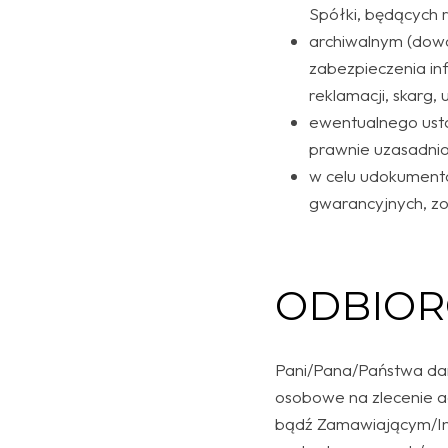
Spółki, będących 
archiwalnym (dow
zabezpieczenia in
reklamacji, skarg, 
ewentualnego usta
prawnie uzasadnio
w celu udokumento
gwarancyjnych, zo
ODBIOR
Pani/Pana/Państwa d
osobowe na zlecenie 
bądź Zamawiającym/In