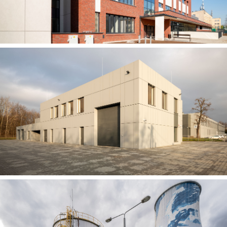
BUDOWA BUDYNKU SZKOŁY W RAMACH
ROZBUDOWY ZESPOŁU SZKOLNO-
PRZEDSZKOLNEGO NR 15 W KRAKOWIE
Siedziba Regionu Wysokich Napięć w Tarnowie
dla TAURON Dystrybucja S.A. – budynek
biurowo-magazynowy i wiata garażowo-
magazynowa