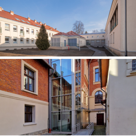
Pracownia modułowa RM, modernizacja
lądowiska helikopterów, budynek infrastruktury
technicznej w Szpitalu Specjalistycznym
im. Stefana Żeromskiego w Krakowie
Winda w zabytkowym budynku Sądu
Rejonowego w Myślenicach