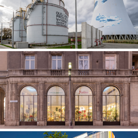
Przebudowa kotłowni przemysłowej EDF Polska
na lekki olej opałowy
Wymiana witryn okiennych w kwiaciarni
„Kalina” w Krakowie