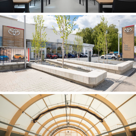
Sala dydaktyczna Wydziału Inżynierii Lądowej
Politechniki Krakowskiej
Salon samochodowy Toyota w Czechowicach-
Dziedzicach