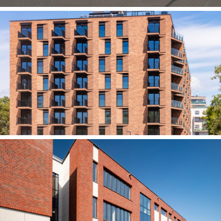
Hala Śrutownicza Meiller w Niepołomicach
Budynek usługowo-handlowo-biurowy przy
ul. Cystersów 19 w Krakowie