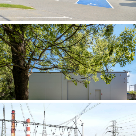
Rozbudowa, przebudowa i remont budynku D
w Tarnowie, TAURON Dystrybucja S.A.
Hala magazynowa na terenie Wojewódzkiego
Magazynu Przeciwpowodziowego