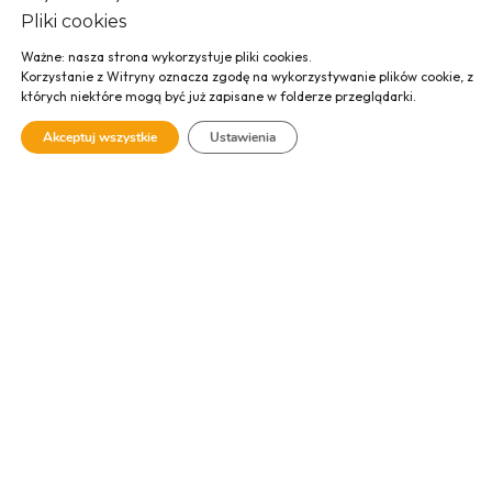
Pliki cookies
Ważne: nasza strona wykorzystuje pliki cookies.
Korzystanie z Witryny oznacza zgodę na wykorzystywanie plików cookie, z
Hala Magazynowa w Niepołomicach
których niektóre mogą być już zapisane w folderze przeglądarki.
Akceptuj wszystkie
Ustawienia
Filharmonia Krakowska