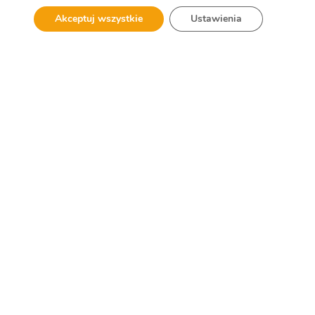
TAURON
Akceptuj wszystkie
Ustawienia
Dystrybucja S.A.
Oddział w
Będzinie
SPRAWDŹ GALERIĘ