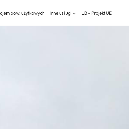
ajem pow. użytkowych
Inne usługi
LB – Projekt UE