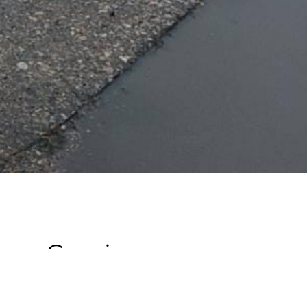
Garaż
wolnostojący,