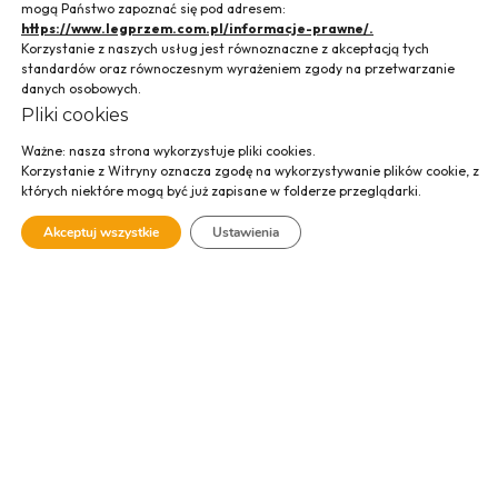
mogą Państwo zapoznać się pod adresem:
https://www.legprzem.com.pl/informacje-prawne/.
Korzystanie z naszych usług jest równoznaczne z akceptacją tych
standardów oraz równoczesnym wyrażeniem zgody na przetwarzanie
Komora Lakiernicza
danych osobowych.
Pliki cookies
Specjalistyczna
komora
Ważne: nasza strona wykorzystuje pliki cookies.
Korzystanie z Witryny oznacza zgodę na wykorzystywanie plików cookie, z
lakiernicza
wykorzystywana jest
których niektóre mogą być już zapisane w folderze przeglądarki.
do zastosowania
metody malowania
Akceptuj wszystkie
Ustawienia
hydrodynamicznego
za pomocą farb
rozpuszczalnikowych i wodnych, w technologii
nakładania farb podkładowych
oraz wierzchniego krycia, w oczekiwanej
kolorystyce. Ponadto, dysponujemy modułem
elektrostatycznym
umożliwiającym
lakierowanie
elektrostatyczne
. Możliwe jest stosowanie
farb ogniowych zapewniających odpowiednią