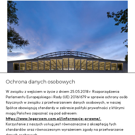
Ochrona danych osobowych
W związku z wejściem w życie z dniem 25.05.2018 r. Rozporządzenia
Parlamentu Europejskiego i Rady (UE) 2016/679 w sprawie ochrony osób
Hangar Czyżyny,
fizycznych w związku z przetwarzaniem danych osobowych, w naszej
Spółce obowiązują standardy w zakresie polityki prywatności z którymi
oddział Muzeum
mogą Państwo zapoznać się pod adresem:
https://www.legprzem.com.pl/informacje-prawne/.
Korzystanie z naszych usług jest równoznaczne z akceptacją tych
Inżynierii i Techniki
standardów oraz równoczesnym wyrażeniem zgody na przetwarzanie
danych osobowych.