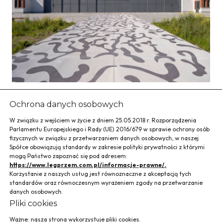
Hangar Heksagon
Ochrona danych osobowych
W związku z wejściem w życie z dniem 25.05.2018 r. Rozporządzenia
Parlamentu Europejskiego i Rady (UE) 2016/679 w sprawie ochrony osób
fizycznych w związku z przetwarzaniem danych osobowych, w naszej
Spółce obowiązują standardy w zakresie polityki prywatności z którymi
mogą Państwo zapoznać się pod adresem:
Projekt „Heksagonu”, czyli hangaru Muzeum Lotnictwa
https://www.legprzem.com.pl/informacje-prawne/.
Polskiego w Krakowie nawiązuje do historycznego hangaru nr 5,
Korzystanie z naszych usług jest równoznaczne z akceptacją tych
zniszczonego w 1945 roku, a jego celem było odtworzenie
standardów oraz równoczesnym wyrażeniem zgody na przetwarzanie
obiektu. Przez prawie 80 lat pozostałości budynku, który był
danych osobowych.
użytkowany przez eskadry grupy myśliwskiej 2. Pułku
Pliki cookies
Lotniczego zarastały roślinnością. Budowę poprzedziły
staranne przygotowania archeologiczne. Eksperci ręcznie
Ważne: nasza strona wykorzystuje pliki cookies.