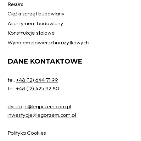
Resurs
Ciężki sprzęt budowlany
Asortyment budowlany
Konstrukcje stalowe
Wynajem powierzchni użytkowych
DANE KONTAKTOWE
tel.
+48 (12) 644 71 99
tel.
+48 (12) 425 92 80
dyrekcja@legprzem.com.pl
inwestycje@legprzem.com.pl
Ochrona danych osobowych
W związku z wejściem w życie z dniem 25.05.2018 r. Rozporządzenia
Polityka Cookies
Parlamentu Europejskiego i Rady (UE) 2016/679 w sprawie ochrony osób