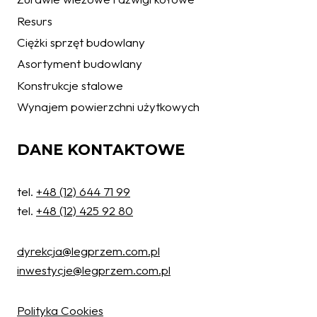
Resurs
Ciężki sprzęt budowlany
Asortyment budowlany
Konstrukcje stalowe
Wynajem powierzchni użytkowych
DANE KONTAKTOWE
tel.
+48 (12) 644 71 99
tel.
+48 (12) 425 92 80
dyrekcja@legprzem.com.pl
inwestycje@legprzem.com.pl
Ochrona danych osobowych
W związku z wejściem w życie z dniem 25.05.2018 r. Rozporządzenia
Polityka Cookies