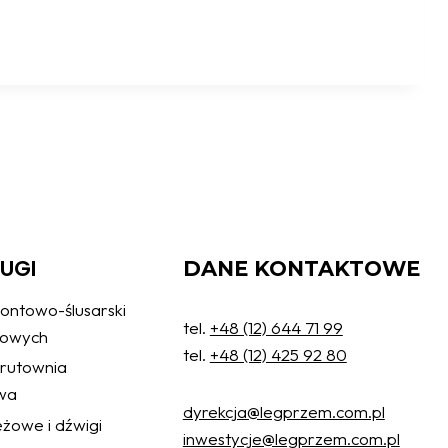
ŁUGI
DANE KONTAKTOWE
ontowo-ślusarski
tel.
+48 (12) 644 71 99
żowych
tel.
+48 (12) 425 92 80
 śrutownia
wa
dyrekcja@legprzem.com.pl
żowe i dźwigi
inwestycje@legprzem.com.pl