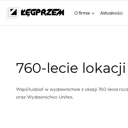
Przejdź
do
O firmie
Aktualności
treści
760-lecie lokacj
Współudział w wydawnictwie z okazji 760-lecia roc
oraz Wydawnictwo Unitex.