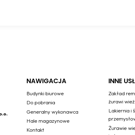
NAWIGACJA
INNE US
Budynki biurowe
Zakład rem
żurawi wie
Do pobrania
Lakiernia i
Generalny wykonawca
o.o.
przemysło
Hale magazynowe
Żurawie wie
Kontakt