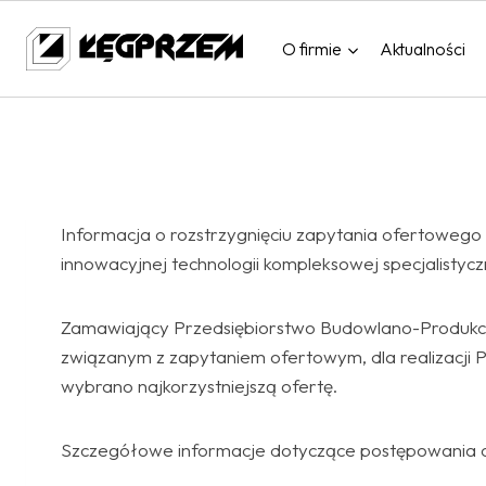
Przejdź
do
O firmie
Aktualności
treści
Informacja o rozstrzygnięciu zapytania ofertowego
innowacyjnej technologii kompleksowej specjalistyc
Zamawiający Przedsiębiorstwo Budowlano-Produkcyj
związanym z zapytaniem ofertowym, dla realizacji P
wybrano najkorzystniejszą ofertę.
Szczegółowe informacje dotyczące postępowania o