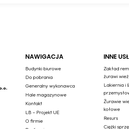
NAWIGACJA
INNE US
Budynki biurowe
Zakład rem
żurawi wie
Do pobrania
Lakiernia i
Generalny wykonawca
o.o.
przemysło
Hale magazynowe
Żurawie wie
Kontakt
kołowe
LB – Projekt UE
Resurs
O firmie
Ciężki sprz