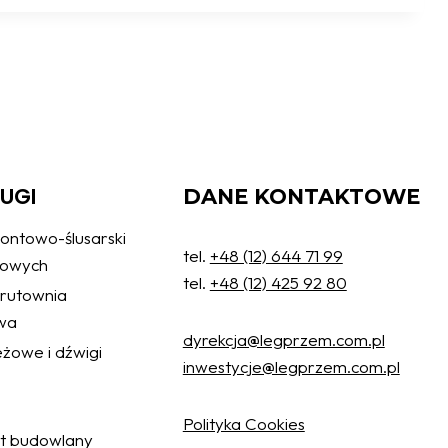
ŁUGI
DANE KONTAKTOWE
ontowo-ślusarski
tel.
+48 (12) 644 71 99
żowych
tel.
+48 (12) 425 92 80
 śrutownia
wa
dyrekcja@legprzem.com.pl
żowe i dźwigi
inwestycje@legprzem.com.pl
Polityka Cookies
ęt budowlany