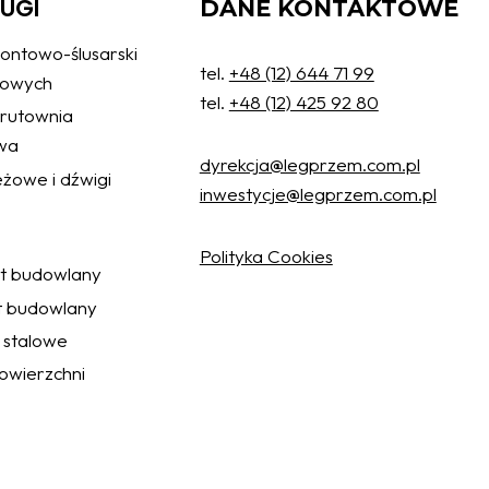
ŁUGI
DANE KONTAKTOWE
ontowo-ślusarski
tel.
+48 (12) 644 71 99
żowych
tel.
+48 (12) 425 92 80
 śrutownia
wa
dyrekcja@legprzem.com.pl
żowe i dźwigi
inwestycje@legprzem.com.pl
Polityka Cookies
ęt budowlany
t budowlany
 stalowe
wierzchni
Akceptuj wszystkie
Ustawienia