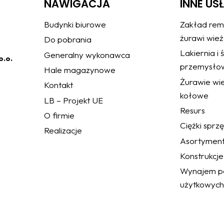
NAWIGACJA
INNE US
Budynki biurowe
Zakład rem
żurawi wie
Do pobrania
Lakiernia i
Generalny wykonawca
o.o.
przemysło
Hale magazynowe
Żurawie wie
Kontakt
kołowe
LB – Projekt UE
Resurs
O firmie
Ciężki sprz
Realizacje
Asortymen
Konstrukcje
Wynajem po
użytkowych
a Parlamentu Europejskiego i Rady (UE) 2016/679 w sprawie ochrony osób
 Spółce obowiązują standardy w zakresie polityki prywatności z którymi mogą
pl/informacje-prawne/.
h standardów oraz równoczesnym wyrażeniem zgody na przetwarzanie danych