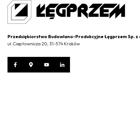
Przedsiębiorstwo Budowlano-Produkcyjne Łęgprzem Sp. z 
ul. Ciepłownicza 20, 31-574 Kraków
Ochrona danych osobowych
W związku z wejściem w życie z dniem 25.05.2018 r. Rozporządzeni
fizycznych w związku z przetwarzaniem danych osobowych, w naszej
Państwo zapoznać się pod adresem:
https://www.legprzem.com.
Korzystanie z naszych usług jest równoznaczne z akceptacją tyc
osobowych.