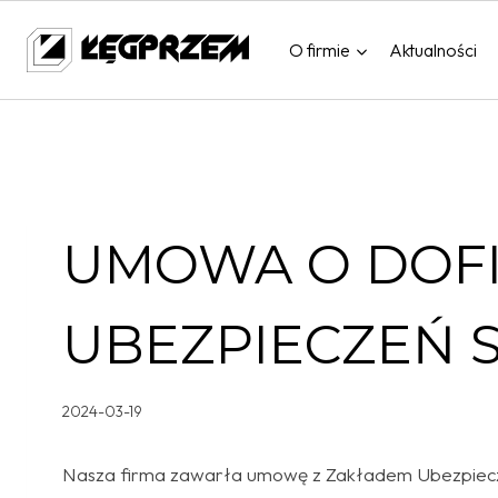
Przejdź
do
O firmie
Aktualności
treści
UMOWA O DOF
UBEZPIECZEŃ 
2024-03-19
Nasza firma zawarła umowę z Zakładem Ubezpiecz