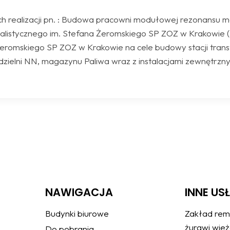
ch realizacji pn. : Budowa pracowni modułowej rezonansu m
jalistycznego im. Stefana Żeromskiego SP ZOZ w Krakowie 
 Żeromskiego SP ZOZ w Krakowie na cele budowy stacji tran
zielni NN, magazynu Paliwa wraz z instalacjami zewnętrzn
NAWIGACJA
INNE US
Budynki biurowe
Zakład rem
żurawi wie
Do pobrania