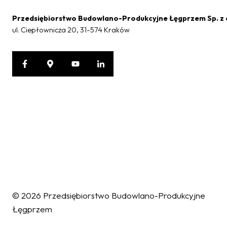
Przedsiębiorstwo Budowlano-Produkcyjne Łęgprzem Sp. z 
ul. Ciepłownicza 20, 31-574 Kraków
Ochrona danych osobowych
W związku z wejściem w życie z dniem 25.05.2018 r. Rozporządzeni
fizycznych w związku z przetwarzaniem danych osobowych, w naszej
Państwo zapoznać się pod adresem:
https://www.legprzem.com.
Korzystanie z naszych usług jest równoznaczne z akceptacją tyc
osobowych.
© 2026 Przedsiębiorstwo Budowlano-Produkcyjne
Pliki cookies
Łęgprzem
Ważne: nasza strona wykorzystuje pliki cookies.
Korzystanie z Witryny oznacza zgodę na wykorzystywanie plików coo