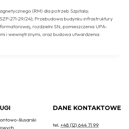
agnetycznego (RM) dla potrzeb Szpitala;
(SZP-271-29/24); Przebudowa budynku infrastruktury
sformatorowej, rozdzielni SN, pomieszczenia UPA-
ymi i wewnętrznymi, oraz budowa utwardzenia
ŁUGI
DANE KONTAKTOWE
ontowo-ślusarski
tel.
+48 (12) 644 71 99
żowych