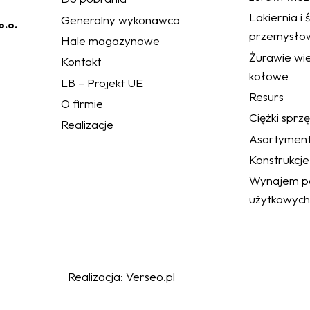
Lakiernia i
Generalny wykonawca
o.o.
przemysło
Hale magazynowe
Żurawie wie
Kontakt
kołowe
LB – Projekt UE
Resurs
O firmie
Ciężki sprz
Realizacje
Asortymen
Konstrukcje
Wynajem po
użytkowych
a Parlamentu Europejskiego i Rady (UE) 2016/679 w sprawie ochrony osób
 Spółce obowiązują standardy w zakresie polityki prywatności z którymi mogą
pl/informacje-prawne/.
h standardów oraz równoczesnym wyrażeniem zgody na przetwarzanie danych
Realizacja:
Verseo.pl
kie, z których niektóre mogą być już zapisane w folderze przeglądarki.