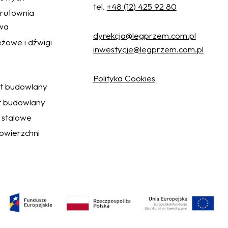
tel.
+48 (12) 425 92 80
 śrutownia
wa
dyrekcja@legprzem.com.pl
żowe i dźwigi
inwestycje@legprzem.com.pl
Polityka Cookies
ęt budowlany
t budowlany
 stalowe
wierzchni
Akceptuj wszystkie
Ustawienia