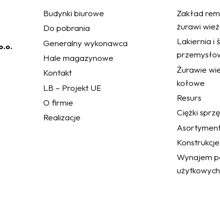
Budynki biurowe
Zakład rem
żurawi wie
Do pobrania
Lakiernia i
Generalny wykonawca
o.o.
przemysło
Hale magazynowe
Żurawie wie
Kontakt
kołowe
LB – Projekt UE
Resurs
O firmie
Ciężki sprz
Realizacje
Asortymen
Konstrukcje
Wynajem po
użytkowych
a Parlamentu Europejskiego i Rady (UE) 2016/679 w sprawie ochrony osób
 Spółce obowiązują standardy w zakresie polityki prywatności z którymi mogą
pl/informacje-prawne/.
h standardów oraz równoczesnym wyrażeniem zgody na przetwarzanie danych