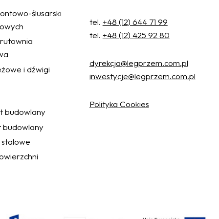
ontowo-ślusarski
tel.
+48 (12) 644 71 99
żowych
tel.
+48 (12) 425 92 80
 śrutownia
wa
dyrekcja@legprzem.com.pl
żowe i dźwigi
inwestycje@legprzem.com.pl
Polityka Cookies
ęt budowlany
t budowlany
 stalowe
wierzchni
Akceptuj wszystkie
Ustawienia