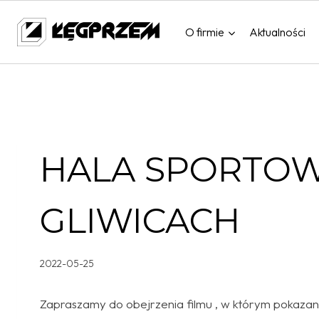
Przejdź
do
O firmie
Aktualności
treści
HALA SPORTOW
GLIWICACH
2022-05-25
Zapraszamy do obejrzenia filmu , w którym pokaza