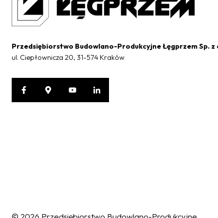
Przedsiębiorstwo Budowlano-Produkcyjne Łęgprzem Sp. z 
ul. Ciepłownicza 20, 31-574 Kraków
Ochrona danych osobowych
W związku z wejściem w życie z dniem 25.05.2018 r. Rozporządzeni
fizycznych w związku z przetwarzaniem danych osobowych, w naszej
Państwo zapoznać się pod adresem:
https://www.legprzem.com.
Korzystanie z naszych usług jest równoznaczne z akceptacją tyc
osobowych.
© 2026 Przedsiębiorstwo Budowlano-Produkcyjne
Pliki cookies