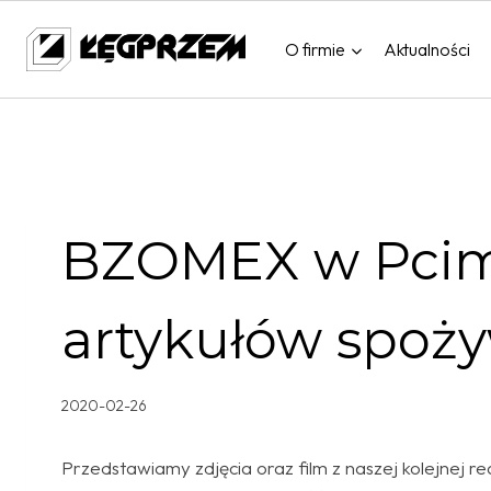
Przejdź
do
O firmie
Aktualności
treści
BZOMEX w Pcim
artykułów spoż
2020-02-26
Przedstawiamy zdjęcia oraz film z naszej kolejnej real