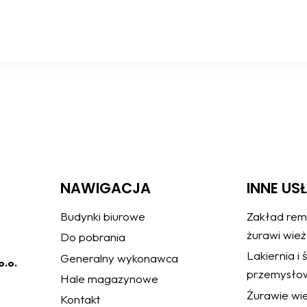
NAWIGACJA
INNE US
Budynki biurowe
Zakład rem
żurawi wie
Do pobrania
Lakiernia i
Generalny wykonawca
o.o.
przemysło
Hale magazynowe
Żurawie wie
Kontakt