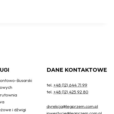
ŁUGI
DANE KONTAKTOWE
ontowo-ślusarski
tel.
+48 (12) 644 71 99
żowych
tel.
+48 (12) 425 92 80
 śrutownia
wa
dyrekcja@legprzem.com.pl
żowe i dźwigi
inwestycje@legprzem.com.pl