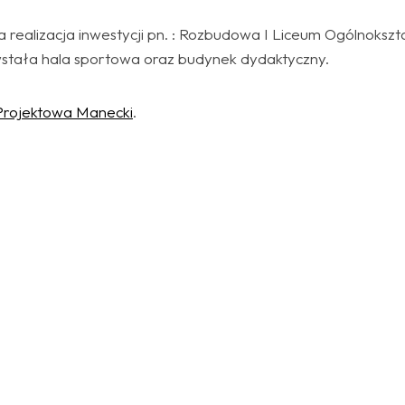
a realizacja inwestycji pn. : Rozbudowa I Liceum Ogólnok
owstała hala sportowa oraz budynek dydaktyczny.
Projektowa Manecki
.