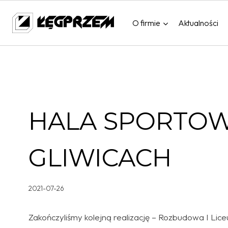
Przejdź
do
O firmie
Aktualności
treści
HALA SPORTOW
GLIWICACH
2021-07-26
Zakończyliśmy kolejną realizację – Rozbudowa I Li