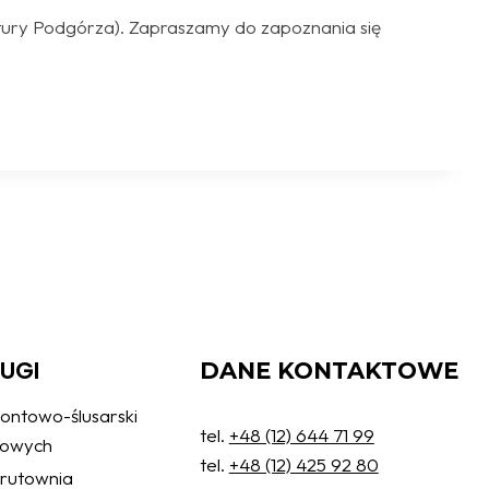
ultury Podgórza). Zapraszamy do zapoznania się
ŁUGI
DANE KONTAKTOWE
ontowo-ślusarski
tel.
+48 (12) 644 71 99
żowych
tel.
+48 (12) 425 92 80
 śrutownia