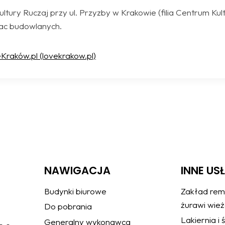
ultury Ruczaj przy ul. Przyzby w Krakowie (filia Centrum K
rac budowlanych.
raków.pl (lovekrakow.pl)
NAWIGACJA
INNE US
Budynki biurowe
Zakład rem
żurawi wie
Do pobrania
Lakiernia i
Generalny wykonawca