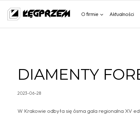
Przejdź
do
O firmie
Aktualności
treści
DIAMENTY FORB
2023-06-28
W Krakowie odbyła się ósma gala regionalna XV edy