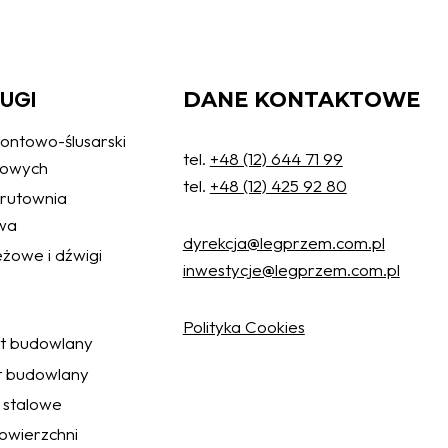
ŁUGI
DANE KONTAKTOWE
ontowo-ślusarski
tel.
+48 (12) 644 71 99
żowych
tel.
+48 (12) 425 92 80
 śrutownia
wa
dyrekcja@legprzem.com.pl
żowe i dźwigi
inwestycje@legprzem.com.pl
Polityka Cookies
ęt budowlany
t budowlany
 stalowe
wierzchni