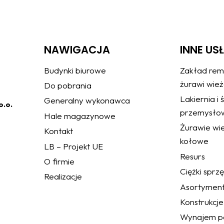
NAWIGACJA
INNE US
Budynki biurowe
Zakład rem
żurawi wie
Do pobrania
Lakiernia i
Generalny wykonawca
o.o.
przemysło
Hale magazynowe
Żurawie wie
Kontakt
kołowe
LB – Projekt UE
Resurs
O firmie
Ciężki sprz
Realizacje
Asortymen
Konstrukcje
Wynajem po