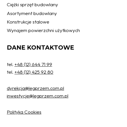
Ciężki sprzęt budowlany
Asortyment budowlany
Konstrukcje stalowe
Wynajem powierzchni użytkowych
DANE KONTAKTOWE
tel.
+48 (12) 644 71 99
tel.
+48 (12) 425 92 80
dyrekcja@legprzem.com.pl
inwestycje@legprzem.com.pl
Ochrona danych osobowych
W związku z wejściem w życie z dniem 25.05.2018 r. Rozporządzenia
Polityka Cookies
Parlamentu Europejskiego i Rady (UE) 2016/679 w sprawie ochrony osób
fizycznych w związku z przetwarzaniem danych osobowych, w naszej
Spółce obowiązują standardy w zakresie polityki prywatności z którymi