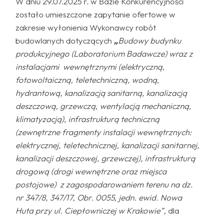
W dniu 29.07.2025 r. w Bazie Konkurencyjności
zostało umieszczone zapytanie ofertowe w
zakresie wyłonienia Wykonawcy robót
budowlanych dotyczących
„
Budowy budynku
produkcyjnego (Laboratorium Badawcze) wraz z
instalacjami wewnętrznymi (elektryczną,
fotowoltaiczną, teletechniczną, wodną,
hydrantową, kanalizacją sanitarną, kanalizacją
deszczową, grzewczą, wentylacją mechaniczną,
klimatyzacją), infrastrukturą techniczną
(zewnętrzne fragmenty instalacji wewnętrznych:
elektrycznej, teletechnicznej, kanalizacji sanitarnej,
kanalizacji deszczowej, grzewczej), infrastrukturą
drogową (drogi wewnętrzne oraz miejsca
postojowe) z zagospodarowaniem terenu na dz.
nr 347/8, 347/17, Obr. 0055, jedn. ewid. Nowa
Huta przy ul. Ciepłowniczej w Krakowie”,
dla