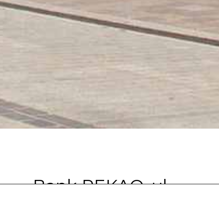
Bank PEKAO, ul.
Szpitalna, Kraków