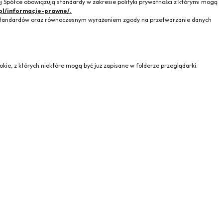
 Spółce obowiązują standardy w zakresie polityki prywatności z którymi mogą
pl/informacje-prawne/.
h standardów oraz równoczesnym wyrażeniem zgody na przetwarzanie danych
kie, z których niektóre mogą być już zapisane w folderze przeglądarki.