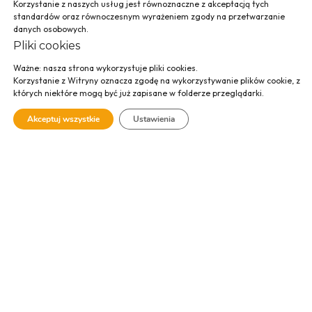
Baza Śmigłowcowa
Korzystanie z naszych usług jest równoznaczne z akceptacją tych
standardów oraz równoczesnym wyrażeniem zgody na przetwarzanie
Służby Ratownictwa
danych osobowych.
Pliki cookies
Medycznego
Ważne: nasza strona wykorzystuje pliki cookies.
(HEMS), Kokotów
Korzystanie z Witryny oznacza zgodę na wykorzystywanie plików cookie, z
których niektóre mogą być już zapisane w folderze przeglądarki.
Akceptuj wszystkie
Ustawienia
Baza śmigłowcowa Służby Ratownictwa Medycznego (HEMS)
wraz ze strefą końcowego podejścia i startu śmigłowca.
Dodatkowo przy realizacji powstało ogrodzenie typu lotniczego
oraz uzbrojenie terenu siecią wodociągowo – kanalizacyjną,
instalacją pompy ciepła z wymiennikiem gruntowym, siecią
elektroenergetyczną i teletechniczną.
SPRAWDŹ GALERIĘ