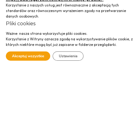
Korzystanie z naszych usług jest równoznaczne z akceptacją tych
standardów oraz równoczesnym wyrażeniem zgody na przetwarzanie
danych osobowych.
Pliki cookies
Budowa stacji
Ważne: nasza strona wykorzystuje pliki cookies.
Korzystanie z Witryny oznacza zgodę na wykorzystywanie plików cookie, z
których niektóre mogą być już zapisane w folderze przeglądarki.
elektroenergetyczn
Akceptuj wszystkie
Ustawienia
ej 110 kV
Chomranice
SPRAWDŹ GALERIĘ