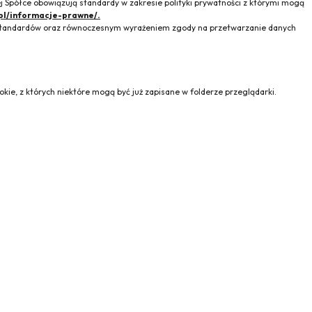
 Spółce obowiązują standardy w zakresie polityki prywatności z którymi mogą
pl/informacje-prawne/.
h standardów oraz równoczesnym wyrażeniem zgody na przetwarzanie danych
kie, z których niektóre mogą być już zapisane w folderze przeglądarki.