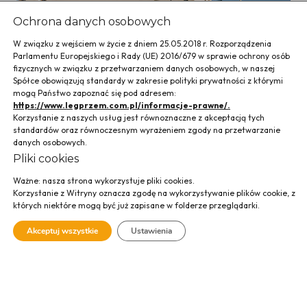
Ochrona danych osobowych
W związku z wejściem w życie z dniem 25.05.2018 r. Rozporządzenia
Parlamentu Europejskiego i Rady (UE) 2016/679 w sprawie ochrony osób
fizycznych w związku z przetwarzaniem danych osobowych, w naszej
Spółce obowiązują standardy w zakresie polityki prywatności z którymi
mogą Państwo zapoznać się pod adresem:
https://www.legprzem.com.pl/informacje-prawne/.
Budynek biurowy
Korzystanie z naszych usług jest równoznaczne z akceptacją tych
standardów oraz równoczesnym wyrażeniem zgody na przetwarzanie
danych osobowych.
Grupy Maspex w
Pliki cookies
Tymbarku
Ważne: nasza strona wykorzystuje pliki cookies.
Korzystanie z Witryny oznacza zgodę na wykorzystywanie plików cookie, z
których niektóre mogą być już zapisane w folderze przeglądarki.
Akceptuj wszystkie
Ustawienia
SPRAWDŹ GALERIĘ