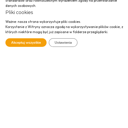
standardów oraz równoczesnym wyrażeniem zgody na przetwarzanie
danych osobowych.
Pliki cookies
Ważne: nasza strona wykorzystuje pliki cookies.
Korzystanie z Witryny oznacza zgodę na wykorzystywanie plików cookie, z
których niektóre mogą być już zapisane w folderze przeglądarki.
Budynek Wydziału
Akceptuj wszystkie
Ustawienia
Prawa i
Administracji
Uniwersytetu
Jagiellońskiego –
Pałac Larisha,
Kraków