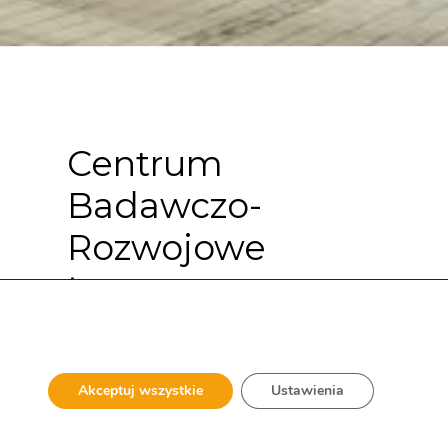
Centrum
Badawczo-
Rozwojowe
Łęgprzem w
Krakowie
Akceptuj wszystkie
Ustawienia
Budynek Centrum Badawczo-Rozwojowego