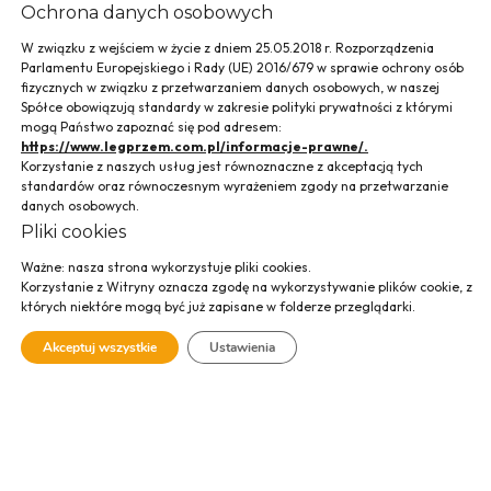
Ochrona danych osobowych
W związku z wejściem w życie z dniem 25.05.2018 r. Rozporządzenia
Parlamentu Europejskiego i Rady (UE) 2016/679 w sprawie ochrony osób
fizycznych w związku z przetwarzaniem danych osobowych, w naszej
Spółce obowiązują standardy w zakresie polityki prywatności z którymi
mogą Państwo zapoznać się pod adresem:
Hala magazynowa
https://www.legprzem.com.pl/informacje-prawne/.
Korzystanie z naszych usług jest równoznaczne z akceptacją tych
GALECO w
standardów oraz równoczesnym wyrażeniem zgody na przetwarzanie
danych osobowych.
Radzyminie
Pliki cookies
Ważne: nasza strona wykorzystuje pliki cookies.
Korzystanie z Witryny oznacza zgodę na wykorzystywanie plików cookie, z
których niektóre mogą być już zapisane w folderze przeglądarki.
Akceptuj wszystkie
Ustawienia
Budynek hali magazynowej GALECO z biurem magazynu wraz
z instalacjami wewnętrznymi i zagospodarowaniem terenu
w Radzyminie/Cegielni przy ul. Uśmiechu 1.