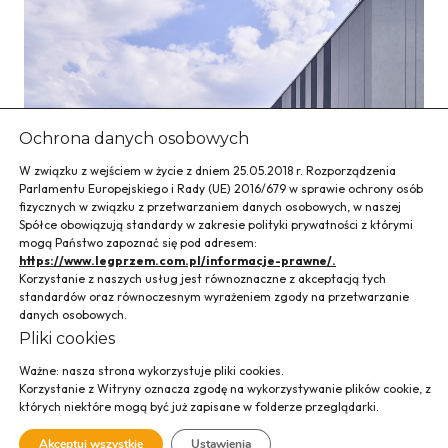
Ochrona danych osobowych
W związku z wejściem w życie z dniem 25.05.2018 r. Rozporządzenia
Parlamentu Europejskiego i Rady (UE) 2016/679 w sprawie ochrony osób
fizycznych w związku z przetwarzaniem danych osobowych, w naszej
Spółce obowiązują standardy w zakresie polityki prywatności z którymi
mogą Państwo zapoznać się pod adresem:
https://www.legprzem.com.pl/informacje-prawne/.
Korzystanie z naszych usług jest równoznaczne z akceptacją tych
Hala Sportowa przy
standardów oraz równoczesnym wyrażeniem zgody na przetwarzanie
danych osobowych.
Zespole szkolno-
Pliki cookies
Ważne: nasza strona wykorzystuje pliki cookies.
przedszkolnym w
Korzystanie z Witryny oznacza zgodę na wykorzystywanie plików cookie, z
których niektóre mogą być już zapisane w folderze przeglądarki.
Dębnie
Akceptuj wszystkie
Ustawienia