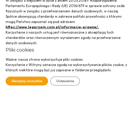
W związku z wejściem w życie z dniem 25.05.2018 r. Rozporządzenia
Parlamentu Europejskiego i Rady (UE) 2016/679 w sprawie ochrony osób
fizycznych w związku z przetwarzaniem danych osobowych, w naszej
Spółce obowiązują standardy w zakresie polityki prywatności z którymi
mogą Państwo zapoznać się pod adresem:
https://www.legprzem.com.pl/informacje-prawne/.
Korzystanie z naszych usług jest równoznaczne z akceptacją tych
standardów oraz równoczesnym wyrażeniem zgody na przetwarzanie
danych osobowych.
Pliki cookies
Huta Cynku,
Ważne: nasza strona wykorzystuje pliki cookies.
Korzystanie z Witryny oznacza zgodę na wykorzystywanie plików cookie, z
Bukowno
których niektóre mogą być już zapisane w folderze przeglądarki.
Akceptuj wszystkie
Ustawienia
SPRAWDŹ GALERIĘ