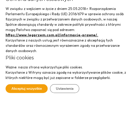
W związku z wejściem w życie z dniem 25.05.2018 r. Rozporządzenia
Parlamentu Europejskiego i Rady (UE) 2016/679 w sprawie ochrony osób
fizycznych w związku z przetwarzaniem danych osobowych, w naszej
Spółce obowiązują standardy w zakresie polityki prywatności z którymi
mogą Państwo zapoznać się pod adresem:
https://www.legprzem.com.pl/informacje-prawne/.
Korzystanie z naszych usług jest równoznaczne z akceptacją tych
standardów oraz równoczesnym wyrażeniem zgody na przetwarzanie
danych osobowych.
Pliki cookies
Ważne: nasza strona wykorzystuje pliki cookies.
Krakowski Bank
Korzystanie z Witryny oznacza zgodę na wykorzystywanie plików cookie, z
których niektóre mogą być już zapisane w folderze przeglądarki.
Spółdzielczy, Pcim
Akceptuj wszystkie
Ustawienia
SPRAWDŹ GALERIĘ