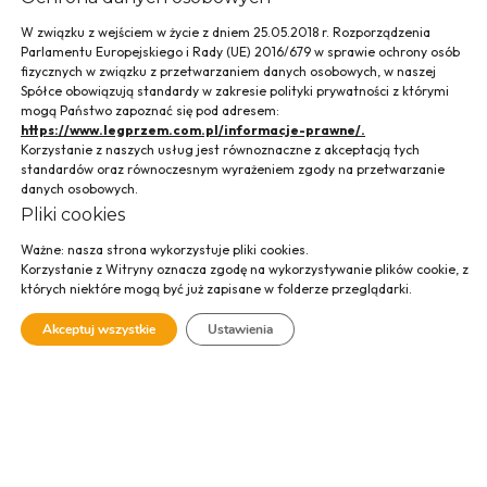
W związku z wejściem w życie z dniem 25.05.2018 r. Rozporządzenia
Parlamentu Europejskiego i Rady (UE) 2016/679 w sprawie ochrony osób
fizycznych w związku z przetwarzaniem danych osobowych, w naszej
Spółce obowiązują standardy w zakresie polityki prywatności z którymi
mogą Państwo zapoznać się pod adresem:
https://www.legprzem.com.pl/informacje-prawne/.
Korzystanie z naszych usług jest równoznaczne z akceptacją tych
standardów oraz równoczesnym wyrażeniem zgody na przetwarzanie
danych osobowych.
Pliki cookies
Ważne: nasza strona wykorzystuje pliki cookies.
Osiedle Jurajskie,
Korzystanie z Witryny oznacza zgodę na wykorzystywanie plików cookie, z
których niektóre mogą być już zapisane w folderze przeglądarki.
ul. Łupaszki, Kraków
Akceptuj wszystkie
Ustawienia
SPRAWDŹ GALERIĘ