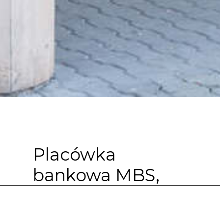
Placówka
bankowa MBS,
Kraków os.
Hutnicze 1