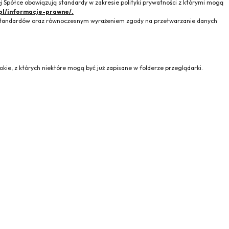
 Spółce obowiązują standardy w zakresie polityki prywatności z którymi mogą
pl/informacje-prawne/.
h standardów oraz równoczesnym wyrażeniem zgody na przetwarzanie danych
kie, z których niektóre mogą być już zapisane w folderze przeglądarki.