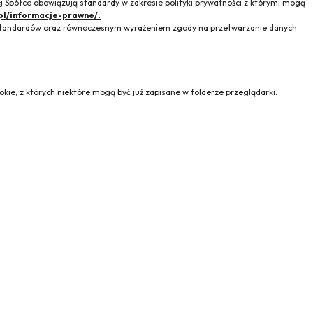
 Spółce obowiązują standardy w zakresie polityki prywatności z którymi mogą
pl/informacje-prawne/.
h standardów oraz równoczesnym wyrażeniem zgody na przetwarzanie danych
kie, z których niektóre mogą być już zapisane w folderze przeglądarki.