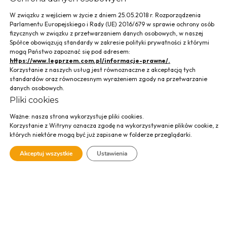
W związku z wejściem w życie z dniem 25.05.2018 r. Rozporządzenia
Parlamentu Europejskiego i Rady (UE) 2016/679 w sprawie ochrony osób
fizycznych w związku z przetwarzaniem danych osobowych, w naszej
Spółce obowiązują standardy w zakresie polityki prywatności z którymi
mogą Państwo zapoznać się pod adresem:
https://www.legprzem.com.pl/informacje-prawne/.
Korzystanie z naszych usług jest równoznaczne z akceptacją tych
standardów oraz równoczesnym wyrażeniem zgody na przetwarzanie
danych osobowych.
Pliki cookies
Ważne: nasza strona wykorzystuje pliki cookies.
Przedszkole,
Korzystanie z Witryny oznacza zgodę na wykorzystywanie plików cookie, z
których niektóre mogą być już zapisane w folderze przeglądarki.
Tenczynek
Akceptuj wszystkie
Ustawienia
SPRAWDŹ GALERIĘ