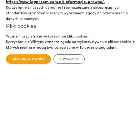
https://www.legprzem.com.pl/informacje-prawne/.
Korzystanie z naszych usług jest równoznaczne z akceptacją tych
standardów oraz równoczesnym wyrażeniem zgody na przetwarzanie
Rozbudowa
danych osobowych.
Pliki cookies
browaru Carlsberg
Ważne: nasza strona wykorzystuje pliki cookies.
Polska, Sierpc
Korzystanie z Witryny oznacza zgodę na wykorzystywanie plików cookie, z
których niektóre mogą być już zapisane w folderze przeglądarki.
Akceptuj wszystkie
Ustawienia
Rozbudowa browaru Carlsberg w Sierpcu przy ul.
Świętokrzyskiej 27 polegała na wykonaniu prac w formule
„zaprojektuj-wybuduj” w zakresie wykonania konstrukcji
posadzki technologicznej wraz ze spadkami i dylatacjami,
instalacji sanitarnej, podłączeń do wskazanej studni
technologicznej, fundamentów technologicznych pod
urządzenia oraz roboty towarzyszące. Dodatkowo wykonano
fundamenty pod tankofermentory, fundamenty pod zbiorniki
wody przy hydroforni oraz przeprowadzono roboty
przygotowawcze (rozbiórkowe i ziemne) w miejscu planowanej