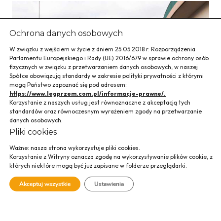
Ochrona danych osobowych
W związku z wejściem w życie z dniem 25.05.2018 r. Rozporządzenia
Parlamentu Europejskiego i Rady (UE) 2016/679 w sprawie ochrony osób
fizycznych w związku z przetwarzaniem danych osobowych, w naszej
Spółce obowiązują standardy w zakresie polityki prywatności z którymi
mogą Państwo zapoznać się pod adresem:
https://www.legprzem.com.pl/informacje-prawne/.
Korzystanie z naszych usług jest równoznaczne z akceptacją tych
standardów oraz równoczesnym wyrażeniem zgody na przetwarzanie
danych osobowych.
Pliki cookies
Ważne: nasza strona wykorzystuje pliki cookies.
Korzystanie z Witryny oznacza zgodę na wykorzystywanie plików cookie, z
Rozdzielnia 110 kV
których niektóre mogą być już zapisane w folderze przeglądarki.
Akceptuj wszystkie
Ustawienia
przy Dworcu
Głównym, Kraków