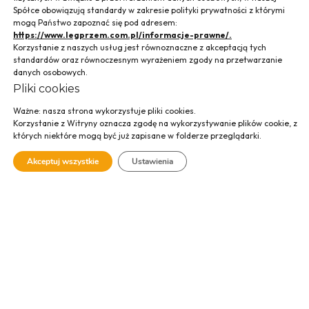
Spółce obowiązują standardy w zakresie polityki prywatności z którymi
mogą Państwo zapoznać się pod adresem:
https://www.legprzem.com.pl/informacje-prawne/.
Korzystanie z naszych usług jest równoznaczne z akceptacją tych
standardów oraz równoczesnym wyrażeniem zgody na przetwarzanie
danych osobowych.
Sala Sportowa przy
Pliki cookies
Szkole
Ważne: nasza strona wykorzystuje pliki cookies.
Korzystanie z Witryny oznacza zgodę na wykorzystywanie plików cookie, z
Podstawowej nr 40,
których niektóre mogą być już zapisane w folderze przeglądarki.
Akceptuj wszystkie
Ustawienia
ul. Pszczelna 13
Kraków
SPRAWDŹ GALERIĘ