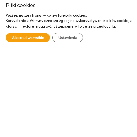
Pliki cookies
Ważne: nasza strona wykorzystuje pliki cookies.
Siedziba Regionu
Korzystanie z Witryny oznacza zgodę na wykorzystywanie plików cookie, z
których niektóre mogą być już zapisane w folderze przeglądarki.
Wysokich Napięć w
Akceptuj wszystkie
Ustawienia
Tarnowie dla
TAURON
Dystrybucja S.A. –
budynek biurowo-
magazynowy i
wiata garażowo-
magazynowa