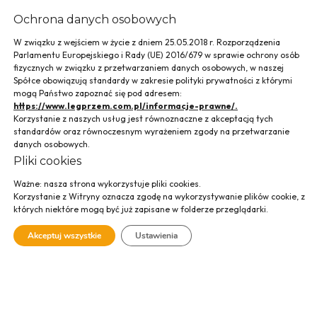
Ochrona danych osobowych
W związku z wejściem w życie z dniem 25.05.2018 r. Rozporządzenia
Parlamentu Europejskiego i Rady (UE) 2016/679 w sprawie ochrony osób
fizycznych w związku z przetwarzaniem danych osobowych, w naszej
Spółce obowiązują standardy w zakresie polityki prywatności z którymi
mogą Państwo zapoznać się pod adresem:
https://www.legprzem.com.pl/informacje-prawne/.
Korzystanie z naszych usług jest równoznaczne z akceptacją tych
standardów oraz równoczesnym wyrażeniem zgody na przetwarzanie
danych osobowych.
Szkolne Centrum
Pliki cookies
Ważne: nasza strona wykorzystuje pliki cookies.
Sportu i Kultury przy
Korzystanie z Witryny oznacza zgodę na wykorzystywanie plików cookie, z
których niektóre mogą być już zapisane w folderze przeglądarki.
VII LO im. Zofii
Akceptuj wszystkie
Ustawienia
Nałkowskiej w
Krakowie