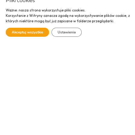
Pliki cookies
Ważne: nasza strona wykorzystuje pliki cookies.
Korzystanie z Witryny oznacza zgodę na wykorzystywanie plików cookie, z
których niektóre mogą być już zapisane w folderze przeglądarki.
Urząd Gminy z
Akceptuj wszystkie
Ustawienia
oddziałem
Krakowskiego
Banku
Spółdzielczego,
Mogilany
SPRAWDŹ GALERIĘ