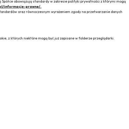
 Spółce obowiązują standardy w zakresie polityki prywatności z którymi mogą
pl/informacje-prawne/.
h standardów oraz równoczesnym wyrażeniem zgody na przetwarzanie danych
kie, z których niektóre mogą być już zapisane w folderze przeglądarki.