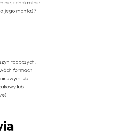
 niejednokrotnie
ga jego montaż?
aszyn roboczych.
dwóch formach:
enicowym lub
zakowy lub
we).
wia