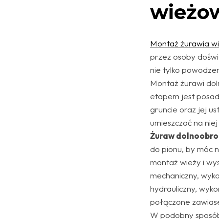
wieżo
Montaż żurawia 
przez osoby doświ
nie tylko powodzen
Montaż żurawi dol
etapem jest posa
gruncie oraz jej 
umieszczać na niej 
Żuraw dolnoobr
do pionu, by móc 
montaż wieży i wys
mechaniczny, wyko
hydrauliczny, wyko
połączone zawiasem
W podobny sposób 