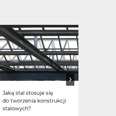
Jaką stal stosuje się
Genera
do tworzenia konstrukcji
Kim jes
stalowych?
i prac