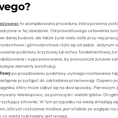
wego?
wieżowego
to skomplikowana procedura, która powinna zos
adczone w tej dziedzinie. Od prawidłowego ustawienia żur
ie danej budowli, ale także życie wielu osób przy niej pracu
noobrotowe i górnoobrotowe różni się od siebie. Jedynym 
dowienie podstawy krzyżowej lub kotwy fundamentowej żu
ustabilizowanie i wypoziomowanie, by pomocnicze żurawie 
kolejne elementy konstrukcji.
otowy
po posadowieniu podstawy wymaga rozstawienia łap 
następnie przystąpić do zakładania przeciwwagi. Dopiero po
ięgnika, który może odbyć się na dwa sposoby. Pierwszym z
nywany teleskopowo, za pomocą lin i wielokrążków. Drugim 
rzystujący siłowniki. W tym przypadku na wieżę składają s
, których rozłożenie możliwe jest właśnie ze względu na u
co wieża rozkładany jest wysięg.