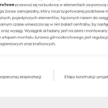
brotowe
przewozi się na budowę w elementach za pomocą 
a żuraw samojezdny, który na przygotowanej podstawie m
licznych, pojedynczych elementów, łączonych razem do osią
amym czasie umieszcza się w nim balast centralny, by nast
 oraz wysięg. Wysięgnik składany jest na ziemi i montowany 
im etapem montażu żurawia górnoobrotowego jest regulacj
iążeniowych oraz krańcowych.
ja
zpiecznej eksploatacji
Etapy konstrukcji i proj