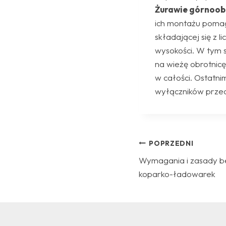
Żurawie górnoo
ich montażu pomag
składającej się z 
wysokości. W tym s
na wieżę obrotnicę
w całości. Ostatn
wyłączników przec
Nawigac
POPRZEDNI
Wymagania i zasady be
wpisu
koparko-ładowarek