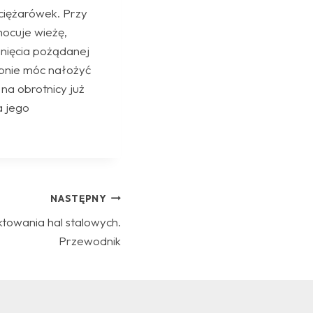
ciężarówek. Przy
ocuje wieżę,
gnięcia pożądanej
ępnie móc nałożyć
na obrotnicy już
a jego
NASTĘPNY
ektowania hal stalowych.
Przewodnik