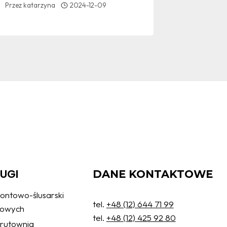
Przez
katarzyna
2024-12-09
Przez
katar
ŁUGI
DANE KONTAKTOWE
ontowo-ślusarski
tel.
+48 (12) 644 71 99
żowych
tel.
+48 (12) 425 92 80
 śrutownia