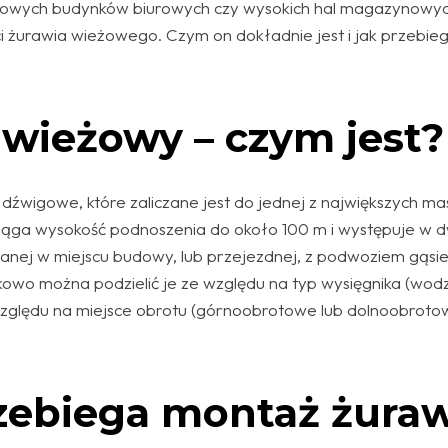
owych budynków biurowych czy wysokich hal magazynowych
żurawia wieżowego. Czym on dokładnie jest i jak przebie
wieżowy – czym jest?
 dźwigowe, które zaliczane jest do jednej z największych m
ąga wysokość podnoszenia do około 100 m i występuje w 
wianej w miejscu budowy, lub przejezdnej, z podwoziem gąsi
wo można podzielić je ze względu na typ wysięgnika (wod
względu na miejsce obrotu (górnoobrotowe lub dolnoobroto
zebiega montaż żura