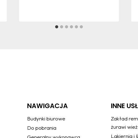
NAWIGACJA
INNE US
Budynki biurowe
Zakład rem
żurawi wie
Do pobrania
Lakiernia i
Generalny wykonawca