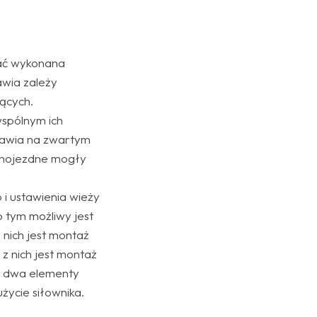
tać wykonana
awia zależy
jących.
wspólnym ich
rawia na zwartym
samojezdne mogły
i ustawienia wieży
 tym możliwy jest
 nich jest montaż
z nich jest montaż
ię dwa elementy
życie siłownika.