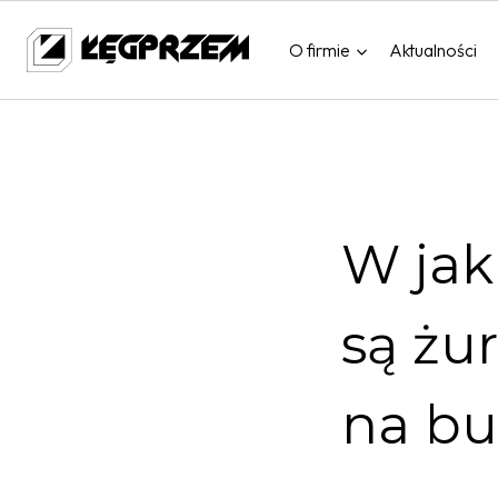
Przejdź
do
O firmie
Aktualności
treści
W jak
są żu
na b