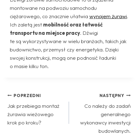
montowane na podwoziu samochodu
ciężarowego, co znacznie ułatwia
wynajem żurawi
.
Ich zaletą jest
mobilność oraz łatwość
transportu na miejsce pracy
. Dźwigi
te są wykorzystywane w wielu branżach, takich jak
budownictwo, przemysł czy energetyka. Dzięki
swojej konstrukcji, mogą one podnosić ładunki
o masie kilku ton.
Nawigacja
POPRZEDNI
NASTĘPNY
Jak przebiega montaż
Co należy do zadań
wpisu
żurawia wieżowego
generalnego
krok po kroku?
wykonawcy inwestycji
budowlanych.