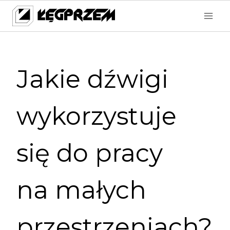
Przejdź
do
treści
Jakie dźwigi
wykorzystuje
się do pracy
na małych
przestrzeniach?