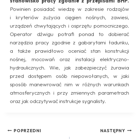
stanowisko pracy zgodnie z przepisami BHP.
Powinien posiadać wiedzę w zakresie rodzajów
i kryteriów zużycia cięgien nośnych, zawiesi,
urządzeń chwytających i osprzętu pomocniczego.
Operator dźwigu potrafi ponad to dobierać
narzędzia pracy zgodnie z gabarytami ładunku,
a także prawidłowo oceniać stan konstrukcji
nośnej, mocowań oraz instalacji elektryczno-
hydraulicznych. Wie, jak zabezpieczyć żurawia
przed dostępem osób niepowołanych, w jaki
sposób manewrować nim w różnych warunkach
atmosferycznych i przy zmiennych parametrach
oraz jak odczytywać instrukcje sygnalisty.
Nawigacja
POPRZEDNI
NASTĘPNY