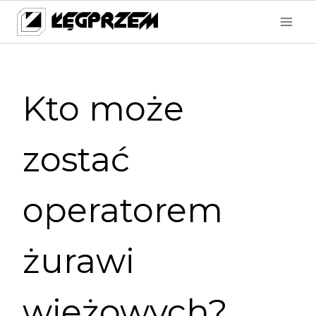
Przejdź
do
treści
Kto może
zostać
operatorem
żurawi
wieżowych?