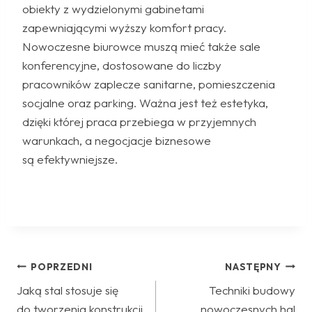
obiekty z wydzielonymi gabinetami
zapewniającymi wyższy komfort pracy.
Nowoczesne biurowce muszą mieć także sale
konferencyjne, dostosowane do liczby
pracowników zaplecze sanitarne, pomieszczenia
socjalne oraz parking. Ważna jest też estetyka,
dzięki której praca przebiega w przyjemnych
warunkach, a negocjacje biznesowe
są efektywniejsze.
Nawigacja
POPRZEDNI
NASTĘPNY
Jaką stal stosuje się
Techniki budowy
wpisu
do tworzenia konstrukcji
nowoczesnych hal