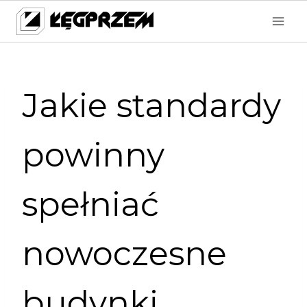
Przejdź
do
treści
Jakie standardy
powinny
spełniać
nowoczesne
budynki