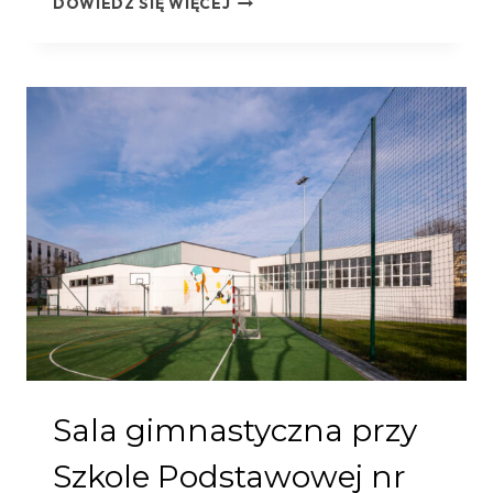
DOWIEDZ SIĘ WIĘCEJ
MODUŁOWA
RM,
MODERNIZACJA
LĄDOWISKA
HELIKOPTERÓW,
BUDYNEK
INFRASTRUKTURY
TECHNICZNEJ
W
SZPITALU
SPECJALISTYCZNYM
IM.
STEFANA
ŻEROMSKIEGO
W
KRAKOWIE
Sala gimnastyczna przy
Szkole Podstawowej nr