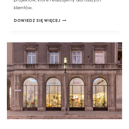
klientów.
BUDOWA
DOWIEDZ SIĘ WIĘCEJ
BUDYNKU
SZKOŁY
W
RAMACH
ROZBUDOWY
ZESPOŁU
SZKOLNO-
PRZEDSZKOLNEGO
NR
15
W
KRAKOWIE