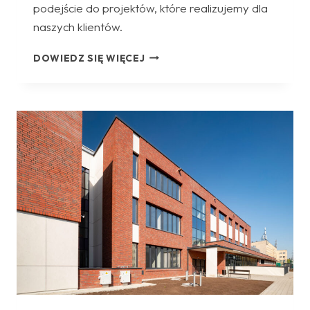
podejście do projektów, które realizujemy dla
naszych klientów.
BUDYNEK
DOWIEDZ SIĘ WIĘCEJ
USŁUGOWO-
HANDLOWO-
BIUROWY
PRZY
UL.
CYSTERSÓW
19
W
KRAKOWIE