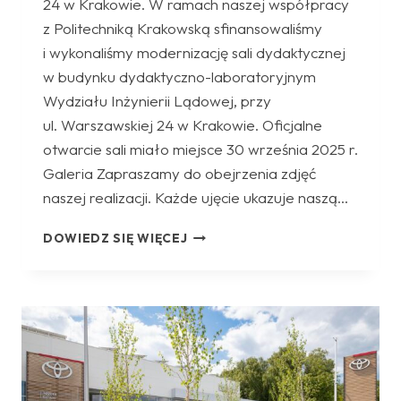
24 w Krakowie. W ramach naszej współpracy
z Politechniką Krakowską sfinansowaliśmy
i wykonaliśmy modernizację sali dydaktycznej
w budynku dydaktyczno-laboratoryjnym
Wydziału Inżynierii Lądowej, przy
ul. Warszawskiej 24 w Krakowie. Oficjalne
otwarcie sali miało miejsce 30 września 2025 r.
Galeria Zapraszamy do obejrzenia zdjęć
naszej realizacji. Każde ujęcie ukazuje naszą…
SALA
DOWIEDZ SIĘ WIĘCEJ
DYDAKTYCZNA
WYDZIAŁU
INŻYNIERII
LĄDOWEJ
POLITECHNIKI
KRAKOWSKIEJ