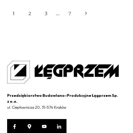
SZKOLE
PODSTAWOWEJ
Nawigacja
Następna
1
2
3
…
7
NR
26
strony
strona
W
KRAKOWIE
Przedsiębiorstwo Budowlano-Produkcyjne Łęgprzem Sp.
z o.o.
ul. Ciepłownicza 20, 31-574 Kraków