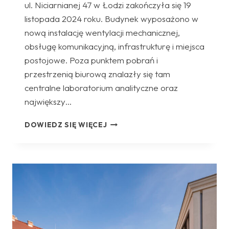
ul. Niciarnianej 47 w Łodzi zakończyła się 19
listopada 2024 roku. Budynek wyposażono w
nową instalację wentylacji mechanicznej,
obsługę komunikacyjną, infrastrukturę i miejsca
postojowe. Poza punktem pobrań i
przestrzenią biurową znalazły się tam
centralne laboratorium analityczne oraz
największy…
BUDYNEK
DOWIEDZ SIĘ WIĘCEJ
USŁUGOWY
Z
USŁUGAMI
LABORATORYJNYMI,
BIUROWYMI
I
MEDYCZNYMI
DIAGNOSTYKI
W