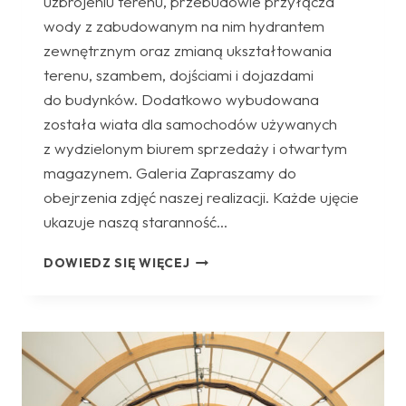
uzbrojeniu terenu, przebudowie przyłącza
wody z zabudowanym na nim hydrantem
zewnętrznym oraz zmianą ukształtowania
terenu, szambem, dojściami i dojazdami
do budynków. Dodatkowo wybudowana
została wiata dla samochodów używanych
z wydzielonym biurem sprzedaży i otwartym
magazynem. Galeria Zapraszamy do
obejrzenia zdjęć naszej realizacji. Każde ujęcie
ukazuje naszą staranność…
SALON
DOWIEDZ SIĘ WIĘCEJ
SAMOCHODOWY
TOYOTA
W
CZECHOWICACH-
DZIEDZICACH