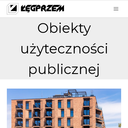
Przejdź
do
treści
Obiekty
użyteczności
publicznej