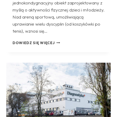
jednokondygnacyjny obiekt zaprojektowany z
myślą o aktywności fizycznej dzieci i młodzieży.
Nad areną sportową, umożliwiającą
uprawianie wielu dyscyplin (od koszykówki po
tenis), wznosi się…
HALA
DOWIEDZ SIĘ WIĘCEJ
SPORTOWA
ŁUKOWA
W
BĘDKOWICACH