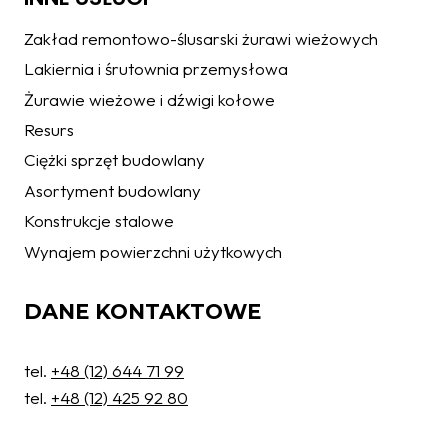
Zakład remontowo-ślusarski żurawi wieżowych
Lakiernia i śrutownia przemysłowa
Żurawie wieżowe i dźwigi kołowe
Resurs
Ciężki sprzęt budowlany
Asortyment budowlany
Konstrukcje stalowe
Wynajem powierzchni użytkowych
DANE KONTAKTOWE
tel.
+48 (12) 644 71 99
tel.
+48 (12) 425 92 80