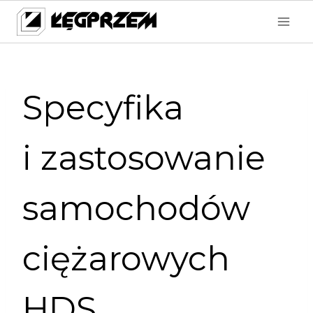
Przejdź
do
treści
Specyfika
i zastosowanie
samochodów
ciężarowych
HDS