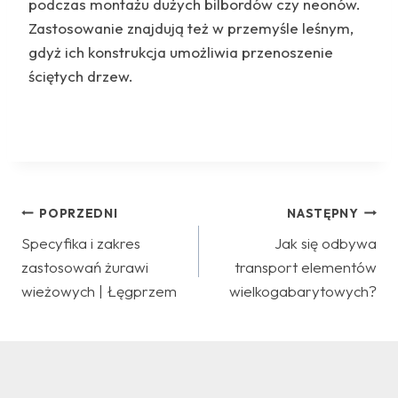
podczas montażu dużych bilbordów czy neonów.
Zastosowanie znajdują też w przemyśle leśnym,
gdyż ich konstrukcja umożliwia przenoszenie
ściętych drzew.
Nawigacja
POPRZEDNI
NASTĘPNY
Specyfika i zakres
Jak się odbywa
wpisu
zastosowań żurawi
transport elementów
wieżowych | Łęgprzem
wielkogabarytowych?