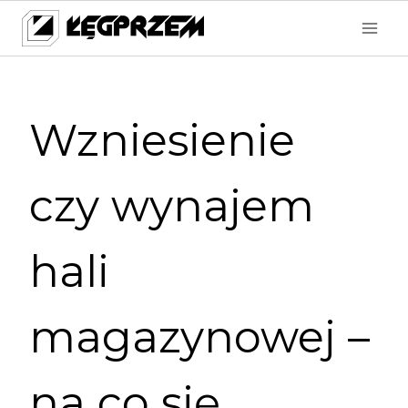
Przejdź
do
treści
Wzniesienie
czy wynajem
hali
magazynowej –
na co się