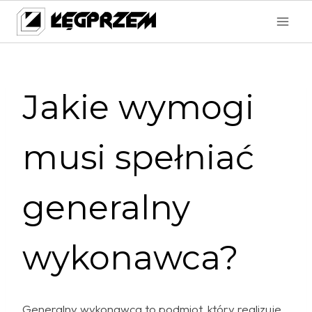
Przejdź
do
treści
Jakie wymogi
musi spełniać
generalny
wykonawca?
Generalny wykonawca to podmiot, który realizuje