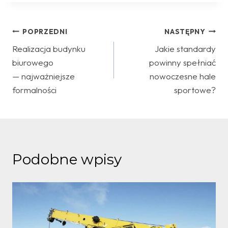
Nawigacja
POPRZEDNI
NASTĘPNY
Realizacja budynku
Jakie standardy
wpisu
biurowego
powinny spełniać
— najważniejsze
nowoczesne hale
formalności
sportowe?
Podobne wpisy