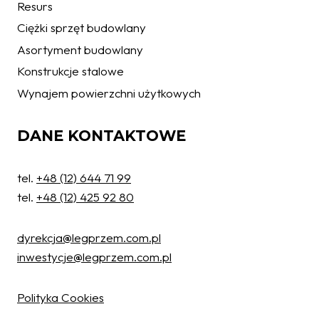
Resurs
Ciężki sprzęt budowlany
Asortyment budowlany
Konstrukcje stalowe
Wynajem powierzchni użytkowych
DANE KONTAKTOWE
tel.
+48 (12) 644 71 99
tel.
+48 (12) 425 92 80
dyrekcja@legprzem.com.pl
inwestycje@legprzem.com.pl
Ochrona danych osobowych
W związku z wejściem w życie z dniem 25.05.2018 r. Rozporządzenia
Polityka Cookies
Parlamentu Europejskiego i Rady (UE) 2016/679 w sprawie ochrony osób